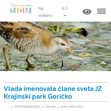
Na
SLO
vsebino
MENU
Vlada imenovala člane sveta JZ
Krajinski park Goričko
NOVICE&DOGODKI
Novice
Arhiv novic 2021