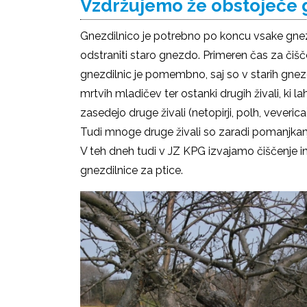
Vzdržujemo že obstoječe 
Gnezdilnico je potrebno po koncu vsake gnezd
odstraniti staro gnezdo. Primeren čas za či
gnezdilnic je pomembno, saj so v starih gnez
mrtvih mladičev ter ostanki drugih živali, ki 
zasedejo druge živali (netopirji, polh, veveri
Tudi mnoge druge živali so zaradi pomanjkanj
V teh dneh tudi v JZ KPG izvajamo čiščenje 
gnezdilnice za ptice.