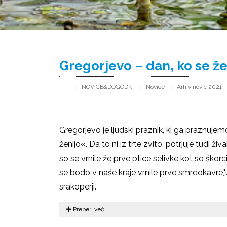
Gregorjevo – dan, ko se že
NOVICE&DOGODKI
Novice
Arhiv novic 2021
Gregorjevo je ljudski praznik, ki ga praznujem
ženijo«. Da to ni iz trte zvito, potrjuje tudi ži
so se vrnile že prve ptice selivke kot so škorc
se bodo v naše kraje vrnile prve smrdokavre,"up
srakoperji.
Preberi več