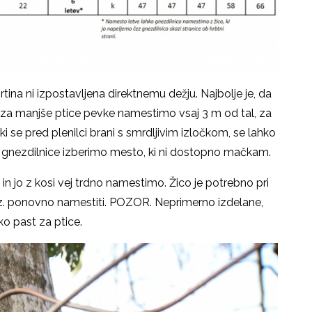
na ni izpostavljena direktnemu dežju. Najbolje je, da
co za manjše ptice pevke namestimo vsaj 3 m od tal, za
ki se pred plenilci brani s smrdljivim izločkom, se lahko
v gnezdilnice izberimo mesto, ki ni dostopno mačkam.
n jo z kosi vej trdno namestimo. Žico je potrebno pri
 oz. ponovno namestiti. POZOR. Neprimerno izdelane,
o past za ptice.