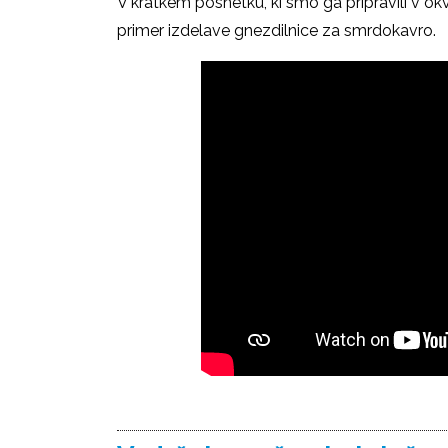
V kratkem posnetku, ki smo ga pripravili v o
primer izdelave gnezdilnice za smrdokavro.