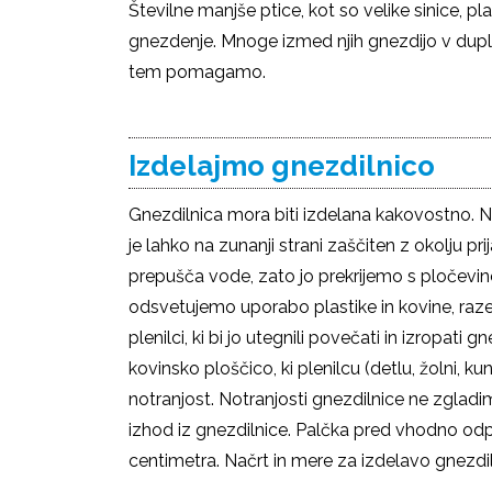
Številne manjše ptice, kot so velike sinice, p
gnezdenje. Mnoge izmed njih gnezdijo v duplih 
tem pomagamo.
Izdelajmo gnezdilnico
Gnezdilnica mora biti izdelana kakovostno. Naj
je lahko na zunanji strani zaščiten z okolju
prepušča vode, zato jo prekrijemo s pločevino
odsvetujemo uporabo plastike in kovine, raz
plenilci, ki bi jo utegnili povečati in izropat
kovinsko ploščico, ki plenilcu (detlu, žolni, 
notranjost. Notranjosti gnezdilnice ne zglad
izhod iz gnezdilnice. Palčka pred vhodno odpr
centimetra. Načrt in mere za izdelavo gnezdi