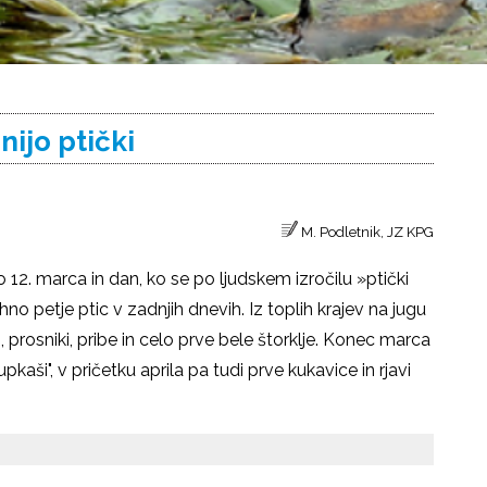
nijo ptički
M. Podletnik, JZ KPG
o 12. marca in dan, ko se po ljudskem izročilu »ptički
vahno petje ptic v zadnjih dnevih. Iz toplih krajev na jugu
i, prosniki, pribe in celo prve bele štorklje. Konec marca
kaši", v pričetku aprila pa tudi prve kukavice in rjavi