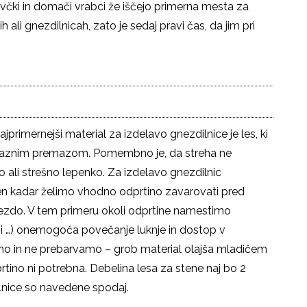
lavčki in domači vrabci že iščejo primerna mesta za
ali gnezdilnicah, zato je sedaj pravi čas, da jim pri
primernejši material za izdelavo gnezdilnice je les, ki
 prijaznim premazom. Pomembno je, da streha ne
 ali strešno lepenko. Za izdelavo gnezdilnic
en kadar želimo vhodno odprtino zavarovati pred
i gnezdo. V tem primeru okoli odprtine namestimo
kuni …) onemogoča povečanje luknje in dostop v
imo in ne prebarvamo – grob material olajša mladičem
tino ni potrebna. Debelina lesa za stene naj bo 2
lnice so navedene spodaj.