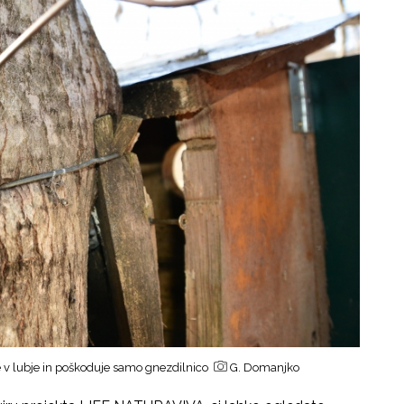
e v lubje in poškoduje samo gnezdilnico
G. Domanjko