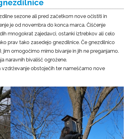
gnezdilnice
ilne sezone ali pred začetkom nove očistiti in
ščenje je od novembra do konca marca. Čiščenje
dih mnogokrat zajedavci, ostanki iztrebkov ali celo
lahko prav tako zasedejo gnezdilnice. Če gnezdilnico
ca), jim omogočimo mirno bivanje in jih ne preganjamo.
a naravnih bivališč ogrožene.
in vzdrževanje obstoječih ter nameščamo nove