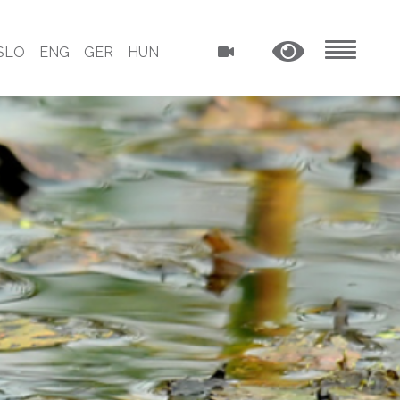
SLO
ENG
GER
HUN
MENU