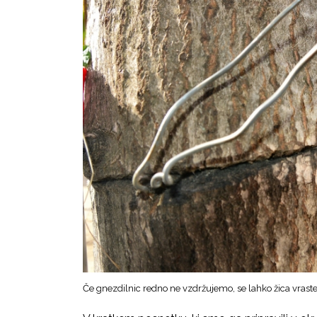
Če gnezdilnic redno ne vzdržujemo, se lahko žica vrast