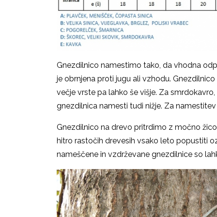
Gnezdilnico namestimo tako, da vhodna odprti
je obrnjena proti jugu ali vzhodu. Gnezdilni
večje vrste pa lahko še višje. Za smrdokavro, 
gnezdilnica namesti tudi nižje. Za namestite
Gnezdilnico na drevo pritrdimo z močno žico i
hitro rastočih drevesih vsako leto popustiti
nameščene in vzdrževane gnezdilnice so lahk