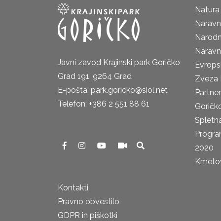
Natura
Naravni
Narodn
Naravn
Javni zavod Krajinski park Goričko
Evrops
Grad 191, 9264 Grad
Zveza 
E-pošta: park.goricko@siol.net
Partne
Telefon: +386 2 551 88 61
Goričk
Spletna
Progra
2020
Kmetova
Kontakti
Pravno obvestilo
GDPR in piškotki