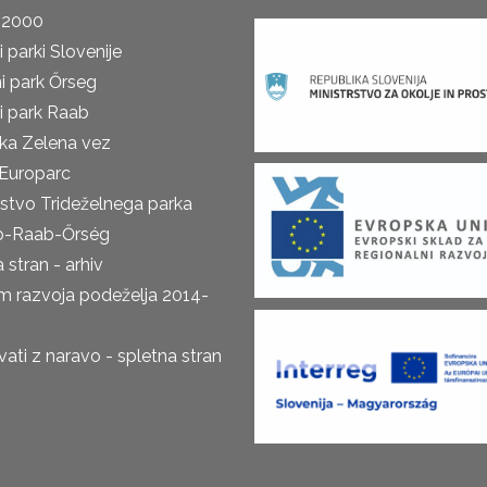
 2000
 parki Slovenije
i park Őrseg
i park Raab
ka Zelena vez
Europarc
rstvo Trideželnega parka
o-Raab-Őrség
 stran - arhiv
m razvoja podeželja 2014-
ti z naravo - spletna stran