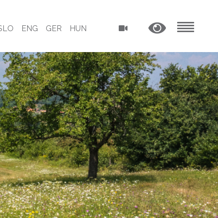
SLO
ENG
GER
HUN
MENU