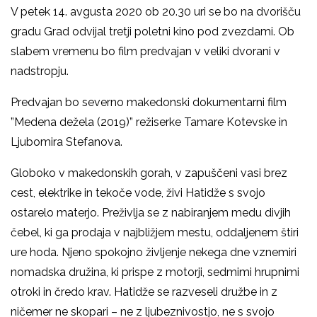
V petek 14. avgusta 2020 ob 20.30 uri se bo na dvorišču
gradu Grad odvijal tretji poletni kino pod zvezdami. Ob
slabem vremenu bo film predvajan v veliki dvorani v
nadstropju.
Predvajan bo severno makedonski dokumentarni film
”Medena dežela (2019)” režiserke Tamare Kotevske in
Ljubomira Stefanova.
Globoko v makedonskih gorah, v zapuščeni vasi brez
cest, elektrike in tekoče vode, živi Hatidže s svojo
ostarelo materjo. Preživlja se z nabiranjem medu divjih
čebel, ki ga prodaja v najbližjem mestu, oddaljenem štiri
ure hoda. Njeno spokojno življenje nekega dne vznemiri
nomadska družina, ki prispe z motorji, sedmimi hrupnimi
otroki in čredo krav. Hatidže se razveseli družbe in z
ničemer ne skopari – ne z ljubeznivostjo, ne s svojo