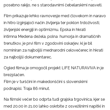
posebno rakijo, ne s starodavnimi čebelarskimi nasveti.
Film prikazuje krhko ravnovesje med človekom in naravo
in hitro izginjajoči način življenja ter poklon trdoživosti,
življenjski energiji in optimizmu. Epska in hkrati
intimna
Medena dežela
, polna humorja in dramatičnih
trenutkov, je prvi film v zgodovini oskarjev, ki je bil
nominiran za najboljši mednarodni celovečerec in hkrati
za najboljši dokumentarec.
Ogled filma je omogočil projekt LIFE NATURAVIVA in je
brezplačen.
Film je v turščini in makedonščini s slovenskimi
podnapisi. Traja 86 minut.
Na filmski večer bo odprta tudi grajska trgovinica, kjer se
med 20.00 in 21.00 lahko oskrbite z osvežilnimi napitki in