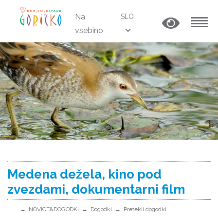
Na
SLO
vsebino
MENU
Medena dežela, kino pod
zvezdami, dokumentarni film
NOVICE&DOGODKI
Dogodki
Pretekli dogodki