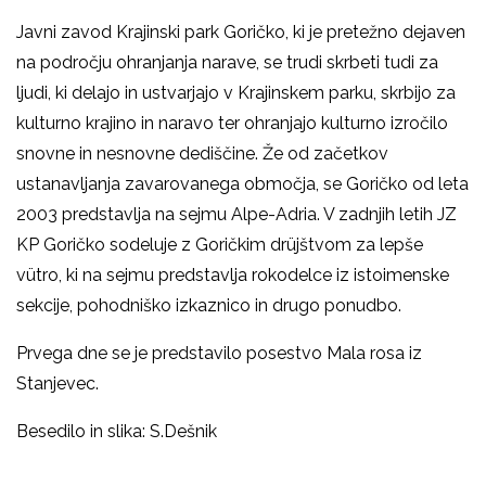
Javni zavod Krajinski park Goričko, ki je pretežno dejaven
na področju ohranjanja narave, se trudi skrbeti tudi za
ljudi, ki delajo in ustvarjajo v Krajinskem parku, skrbijo za
kulturno krajino in naravo ter ohranjajo kulturno izročilo
snovne in nesnovne dediščine. Že od začetkov
ustanavljanja zavarovanega območja, se Goričko od leta
2003 predstavlja na sejmu Alpe-Adria. V zadnjih letih JZ
KP Goričko sodeluje z Goričkim drüjštvom za lepše
vütro, ki na sejmu predstavlja rokodelce iz istoimenske
sekcije, pohodniško izkaznico in drugo ponudbo.
Prvega dne se je predstavilo posestvo Mala rosa iz
Stanjevec.
Besedilo in slika: S.Dešnik