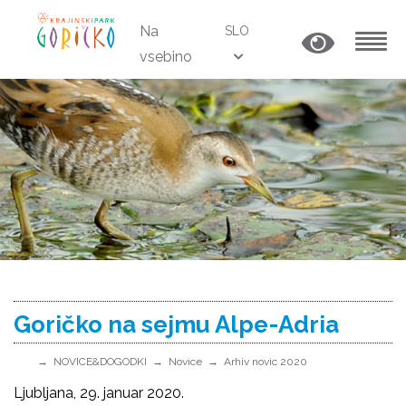
Na
SLO
vsebino
MENU
Goričko na sejmu Alpe-Adria
NOVICE&DOGODKI
Novice
Arhiv novic 2020
Ljubljana, 29. januar 2020.