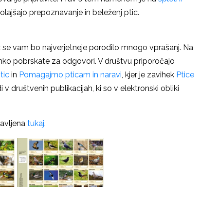
olajšajo prepoznavanje in beleženj ptic.
 se vam bo najverjetneje porodilo mnogo vprašanj. Na
ahko pobrskate za odgovori. V društvu priporočajo
tic
in
Pomagajmo pticam in naravi
, kjer je zavihek
Ptice
v društvenih publikacijah, ki so v elektronski obliki
javljena
tukaj
.