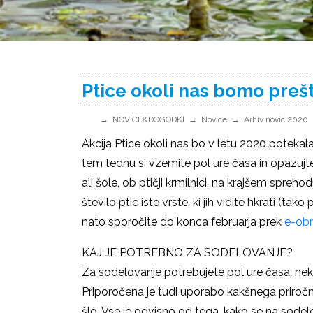
Ptice okoli nas bomo prešt
NOVICE&DOGODKI
Novice
Arhiv novic 2020
Akcija Ptice okoli nas bo v letu 2020 potekala 
tem tednu si vzemite pol ure časa in opazujte 
ali šole, ob ptičji krmilnici, na krajšem spreh
število ptic iste vrste, ki jih vidite hkrati (ta
nato sporočite do konca februarja prek
e-ob
KAJ JE POTREBNO ZA SODELOVANJE?
Za sodelovanje potrebujete pol ure časa, neka
Priporočena je tudi uporabo kakšnega priročni
šlo. Vse je odvisno od tega, kako se na sode