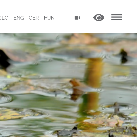
SLO
ENG
GER
HUN
MENU