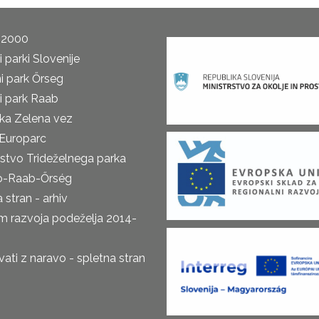
 2000
 parki Slovenije
i park Őrseg
i park Raab
ka Zelena vez
Europarc
rstvo Trideželnega parka
o-Raab-Őrség
 stran - arhiv
m razvoja podeželja 2014-
ti z naravo - spletna stran