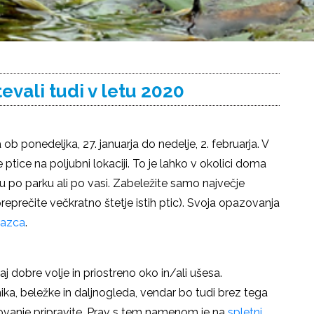
evali tudi v letu 2020
ob ponedeljka, 27. januarja do nedelje, 2. februarja. V
ptice na poljubni lokaciji. To je lahko v okolici doma
odu po parku ali po vasi. Zabeležite samo največje
ko preprečite večkratno štetje istih ptic). Svoja opazovanja
razca
.
j dobre volje in priostreno oko in/ali ušesa.
ka, beležke in daljnogleda, vendar bo tudi brez tega
lovanje pripravite. Prav s tem namenom je na
spletni