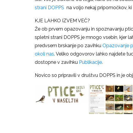
strani DOPPS
na voljo nekaj pripomočkov, ki 
KJE LAHKO IZVEM VEČ?
Že ob prvem opazovanju in spoznavanju ptic
spletni strani DOPPS je mnogo vsebin, kjer l
predvsem brskanje po zavihku
Opazovanje p
okoli nas
. Veliko odgovorov lahko najdete tudi 
dostopne v zavihku
Publikacije
.
Novico so pripravili v društvu DOPPS in je ob