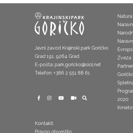
Natura
Naravni
Narodn
Naravn
Javni zavod Krajinski park Goričko
Evrops
Grad 191, 9264 Grad
Zveza 
E-pošta: park.goricko@siol.net
Partne
Telefon: +386 2 551 88 61
Goričk
Spletna
Progra
2020
Kmetova
Kontakti
Pravno obvestilo