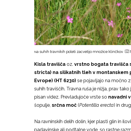
a suhih travnikih poleti zacvetijo množice klinčkov
N
Kisla travišča
oz.
vrstno bogata travišča
stricta) na silikatnih tleh v montanske
Evrope) (HT 6230)
se pojavljajo na močno za
suhih traviščih. Travna ruša je nižja, prav tako
pisan videz. Prevladujoče vrste so
navadni v
šopulje,
srčna moč
(
Potentilla erecta
) in drug
Na ravninskih delih dolin, kjer plasti glin in i
padavinske ali podtalne vode, so rastne razme