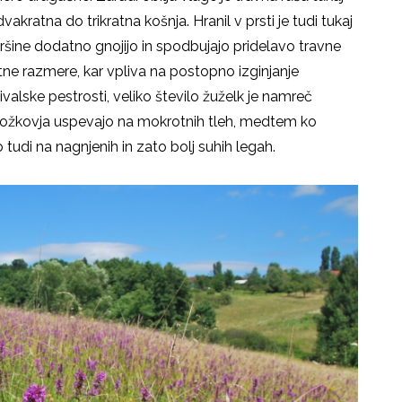
vakratna do trikratna košnja. Hranil v prsti je tudi tukaj
šine dodatno gnojijo in spodbujajo pridelavo travne
tne razmere, kar vpliva na postopno izginjanje
živalske pestrosti, veliko število žuželk je namreč
Stožkovja uspevajo na mokrotnih tleh, medtem ko
tudi na nagnjenih in zato bolj suhih legah.