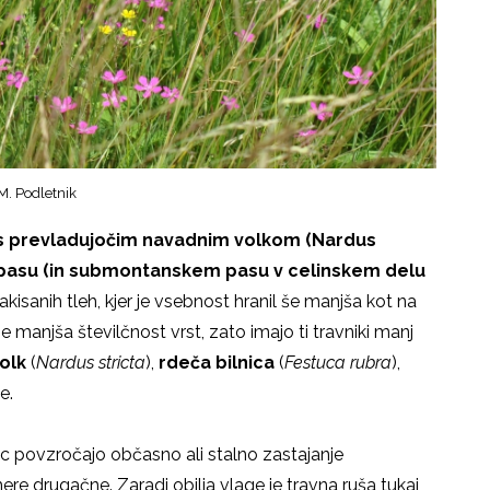
M. Podletnik
 s prevladujočim navadnim volkom (Nardus
m pasu (in submontanskem pasu v celinskem delu
kisanih tleh, kjer je vsebnost hranil še manjša kot na
 je manjša številčnost vrst, zato imajo ti travniki manj
olk
(
Nardus stricta
),
rdeča bilnica
(
Festuca rubra
),
e.
lovic povzročajo občasno ali stalno zastajanje
re drugačne. Zaradi obilja vlage je travna ruša tukaj