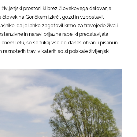
 življenjski prostori, ki brez človekovega delovanja
 je človek na Goričkem izkrčil gozd in vzpostavil
 pašnike, da je lahko zagotovil krmo za travojede živali,
tenzivne in naravi prijazne rabe, ki predstavljala
enem letu, so se tukaj vse do danes ohranili pisani in
n raznoterih trav, v katerih so si poiskale življenjski