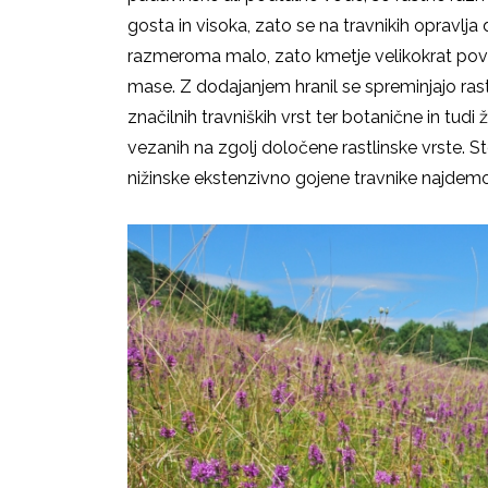
gosta in visoka, zato se na travnikih opravlja d
razmeroma malo, zato kmetje velikokrat povr
mase. Z dodajanjem hranil se spreminjajo ras
značilnih travniških vrst ter botanične in tudi 
vezanih na zgolj določene rastlinske vrste. 
nižinske ekstenzivno gojene travnike najdemo 