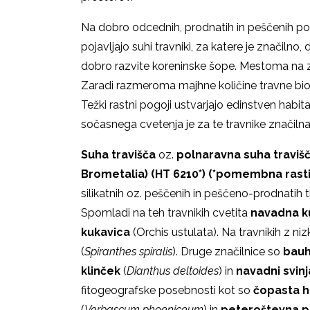
Na dobro odcednih, prodnatih in peščenih pobočj
pojavljajo suhi travniki, za katere je značilno
dobro razvite koreninske šope. Mestoma na zel
Zaradi razmeroma majhne količine travne bioma
Težki rastni pogoji ustvarjajo edinstven habitat
sočasnega cvetenja je za te travnike značiln
Suha travišča
oz.
polnaravna suha travišč
Brometalia)
(HT 6210*)
(*pomembna rasti
silikatnih oz. peščenih in peščeno-prodnatih tl
Spomladi na teh travnikih cvetita
navadna k
kukavica
(Orchis ustulata). Na travnikih z ni
(
Spiranthes spiralis
). Druge značilnice so
bauh
klinček
(
Dianthus deltoides
) in
navadni svinj
fitogeografske posebnosti kot so
čopasta h
(
Verbascum phoeniceum
) in
peteroštevna p