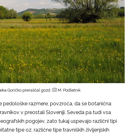
človeka Goričko preraščal gozd
M. Podletnik
isle pedološke razmere, povzroča, da se botanična
ravnikov v preostali Sloveniji. Seveda pa tudi vsa
grafskih pogojev, zato tukaj uspevajo različni tipi
tatne tipe oz. različne tipe travniških življenjskih