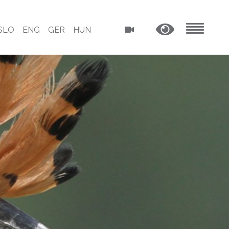
SLO
ENG
GER
HUN
MENU