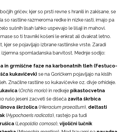
ih gričev, kjer so prsti revne s hranili in zakisane, se
, da so rastline razmeroma redke in nizke rasti, imajo pa
o sušnih lisah lahko uspevajo le lišaji in mahovi.
se so ti travniki košeni le enkrat ali dvakrat letno.
, kjer se pojavljajo izbrane rastlinske vrste. Zaradi
a izjemna spomladanska barvitost. Mednje sodijo:
a in grmiščne faze na karbonatnih tleh
(Festuco-
šča kukavičevk)
se na Goričkem pojavljajo na kislih
eh. Značilne rastline so kukavičevke oz. divje orhideje.
ukavica
(
Orchis morio
) in redkeje
pikastocvetna
zko rušo jeseni zacveti še dišeča
zavita škrbica
linova škržolica
(
Hieracium praealtum
),
deltasti
ak
(
H
ypochaeris radicata
), rastejo pa tudi
rušica
(
Leopoldia comosa
),
vijolični lučnik
rženka
(
Moenchia mantica
). Med travami pa
navadna