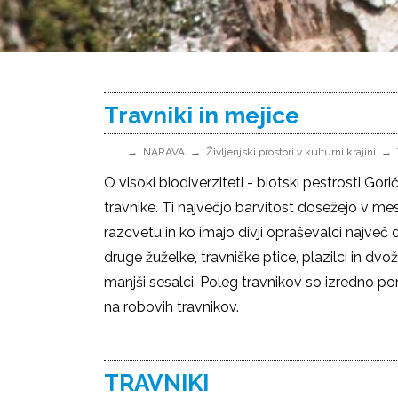
Travniki in mejice
NARAVA
Življenjski prostori v kulturni krajini
O visoki biodiverziteti - biotski pestrosti G
travnike. Ti največjo barvitost dosežejo v mes
razcvetu in ko imajo divji opraševalci največ d
druge žuželke, travniške ptice, plazilci in dvoživ
manjši sesalci. Poleg travnikov so izredno p
na robovih travnikov.
TRAVNIKI