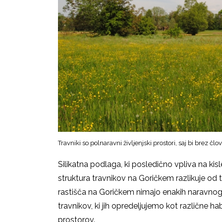
Travniki so polnaravni življenjski prostori, saj bi brez 
Silikatna podlaga, ki posledično vpliva na k
struktura travnikov na Goričkem razlikuje od t
rastišča na Goričkem nimajo enakih naravnogeo
travnikov, ki jih opredeljujemo kot različne habi
prostorov.