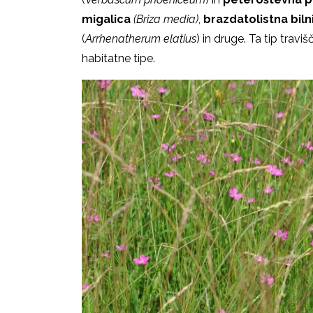
migalica
(Briza media)
,
brazdatolistna biln
(
Arrhenatherum elatius
) in druge. Ta tip tra
habitatne tipe.