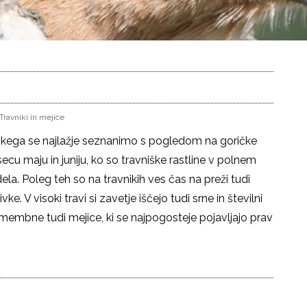
Travniki in mejice
oričkega se najlažje seznanimo s pogledom na goričke
ecu maju in juniju, ko so travniške rastline v polnem
ela. Poleg teh so na travnikih ves čas na preži tudi
ke. V visoki travi si zavetje iščejo tudi srne in številni
omembne tudi mejice, ki se najpogosteje pojavljajo prav