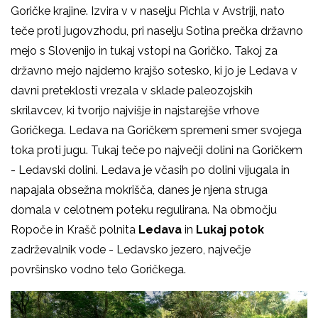
Goričke krajine. Izvira v v naselju Pichla v Avstriji, nato
teče proti jugovzhodu, pri naselju Sotina prečka državno
mejo s Slovenijo in tukaj vstopi na Goričko. Takoj za
državno mejo najdemo krajšo sotesko, ki jo je Ledava v
davni preteklosti vrezala v sklade paleozojskih
skrilavcev, ki tvorijo najvišje in najstarejše vrhove
Goričkega. Ledava na Goričkem spremeni smer svojega
toka proti jugu. Tukaj teče po največji dolini na Goričkem
- Ledavski dolini. Ledava je včasih po dolini vijugala in
napajala obsežna mokrišča, danes je njena struga
domala v celotnem poteku regulirana. Na območju
Ropoče in Krašč polnita
Ledava
in
Lukaj potok
zadrževalnik vode - Ledavsko jezero, največje
površinsko vodno telo Goričkega.