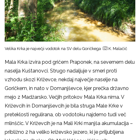
Velika Krka je največji vodotok na SV delu Goričkega
K. Malačič
Mala Krka izvira pod gričem Praponek, na severnem delu
naselja Kuštanovci. Strugo nadaljuje v smeri proti
vzhodu skozi Križevce, nekdaj največje naselje na
Goričkem, in nato v Domanjševce, kjer prečka državno
mejo z Madžarsko. Večjih pritokov Mala Krka nima. V
Križevcih in Domanjševcih je bila struga Male Krke v
preteklosti regulirana, ob vodotoku najdemo tudi več
mlinščic. V Križevcih je na Mali Krki manjša akumulacija –
približno 2 ha veliko križevsko jezero, ki je priljubljena