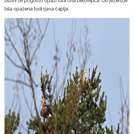
bližini se pogosto opazi tudi orla belorepca. Ob jezeru je
bila opažena tudi rjava čaplja.