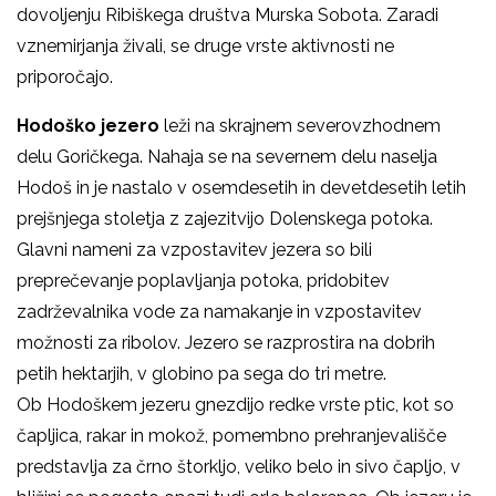
dovoljenju Ribiškega društva Murska Sobota. Zaradi
vznemirjanja živali, se druge vrste aktivnosti ne
priporočajo.
Hodoško jezero
leži na skrajnem severovzhodnem
delu Goričkega. Nahaja se na severnem delu naselja
Hodoš in je nastalo v osemdesetih in devetdesetih letih
prejšnjega stoletja z zajezitvijo Dolenskega potoka.
Glavni nameni za vzpostavitev jezera so bili
preprečevanje poplavljanja potoka, pridobitev
zadrževalnika vode za namakanje in vzpostavitev
možnosti za ribolov. Jezero se razprostira na dobrih
petih hektarjih, v globino pa sega do tri metre.
Ob Hodoškem jezeru gnezdijo redke vrste ptic, kot so
čapljica, rakar in mokož, pomembno prehranjevališče
predstavlja za črno štorkljo, veliko belo in sivo čapljo, v