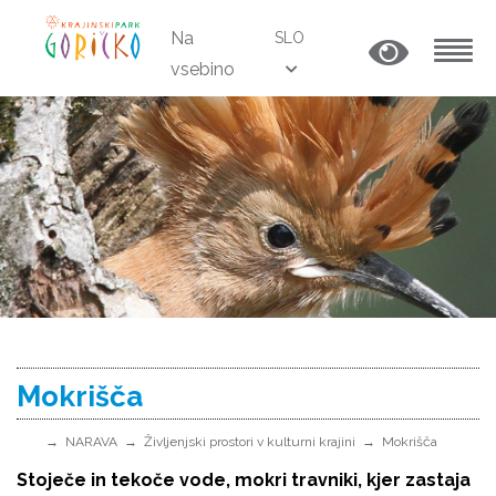
Na
SLO
vsebino
MENU
Mokrišča
NARAVA
Življenjski prostori v kulturni krajini
Mokrišča
Stoječe in tekoče vode, mokri travniki, kjer zastaja