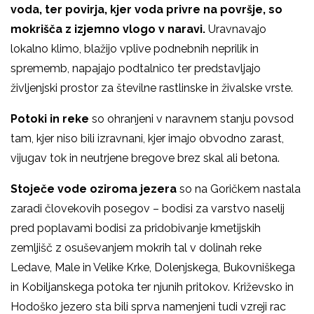
voda, ter povirja, kjer voda privre na površje, so
mokrišča z izjemno vlogo v naravi.
Uravnavajo
lokalno klimo, blažijo vplive podnebnih neprilik in
sprememb, napajajo podtalnico ter predstavljajo
življenjski prostor za številne rastlinske in živalske vrste.
Potoki in reke
so ohranjeni v naravnem stanju povsod
tam, kjer niso bili izravnani, kjer imajo obvodno zarast,
vijugav tok in neutrjene bregove brez skal ali betona.
Stoječe vode oziroma jezera
so na Goričkem nastala
zaradi človekovih posegov – bodisi za varstvo naselij
pred poplavami bodisi za pridobivanje kmetijskih
zemljišč z osuševanjem mokrih tal v dolinah reke
Ledave, Male in Velike Krke, Dolenjskega, Bukovniškega
in Kobiljanskega potoka ter njunih pritokov. Križevsko in
Hodoško jezero sta bili sprva namenjeni tudi vzreji rac