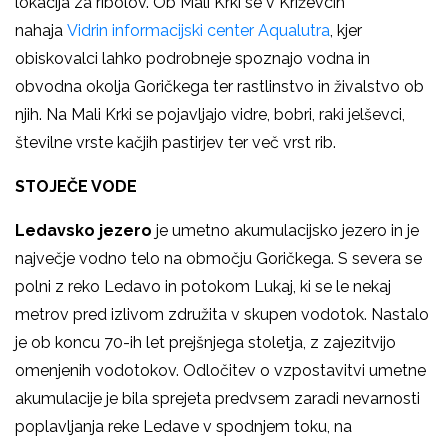
lokacija za ribolov. Ob Mali Krki se v Križevcih
nahaja
Vidrin informacijski center Aqualutra
, kjer
obiskovalci lahko podrobneje spoznajo vodna in
obvodna okolja Goričkega ter rastlinstvo in živalstvo ob
njih. Na Mali Krki se pojavljajo vidre, bobri, raki jelševci,
številne vrste kačjih pastirjev ter več vrst rib.
STOJEČE VODE
Ledavsko jezero
je umetno akumulacijsko jezero in je
največje vodno telo na območju Goričkega. S severa se
polni z reko Ledavo in potokom Lukaj, ki se le nekaj
metrov pred izlivom združita v skupen vodotok. Nastalo
je ob koncu 70-ih let prejšnjega stoletja, z zajezitvijo
omenjenih vodotokov. Odločitev o vzpostavitvi umetne
akumulacije je bila sprejeta predvsem zaradi nevarnosti
poplavljanja reke Ledave v spodnjem toku, na