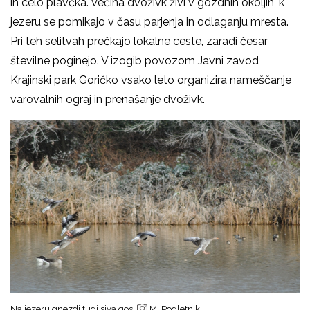
in celo plavčka. Večina dvoživk živi v gozdnih okoljih, k
jezeru se pomikajo v času parjenja in odlaganju mresta.
Pri teh selitvah prečkajo lokalne ceste, zaradi česar
številne poginejo. V izogib povozom Javni zavod
Krajinski park Goričko vsako leto organizira nameščanje
varovalnih ograj in prenašanje dvoživk.
Na jezeru gnezdi tudi siva gos
M. Podletnik