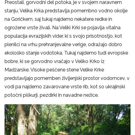
Preostali, gorvodni del potoka, je v svojem naravnem
stanju. Velika Krka predstavlja pomembno vodno okolje
na Goričkem, saj tukaj najdemo nekatere redke in
ogrožene vrste živali. Na Veliki Krki se pojavlja vitalna
populacija evrazijskih vider, ki s svojo prisotnostjo, kot
plenilci na vrhu prehranjevalne verige, odražajo dobro
ekološko stanje vodotoka. Tukaj najdemo tudi evropske
bobre, ki se gorvodno vračajo v Veliko Krko iz
Madžarske. Visoke peščene stene Velike Krke
predstavljajo pomemben življenjski prostor vodomcev, v
vodi pa najdemo zavarovane vrste rib, kot so ukrajinski
potočni piškurji, pezdirki in navadne nežice.