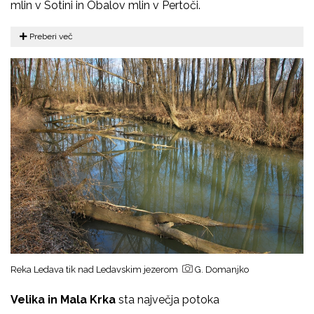
mlin v Sotini in Obalov mlin v Pertoči.
Preberi več
Reka Ledava tik nad Ledavskim jezerom
G. Domanjko
Velika in Mala Krka
sta največja potoka