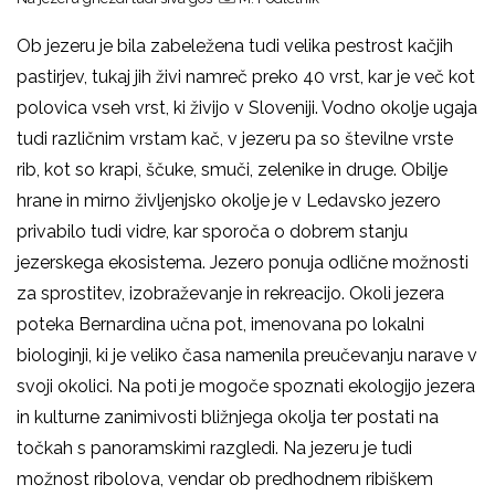
Ob jezeru je bila zabeležena tudi velika pestrost kačjih
pastirjev, tukaj jih živi namreč preko 40 vrst, kar je več kot
polovica vseh vrst, ki živijo v Sloveniji. Vodno okolje ugaja
tudi različnim vrstam kač, v jezeru pa so številne vrste
rib, kot so krapi, ščuke, smuči, zelenike in druge. Obilje
hrane in mirno življenjsko okolje je v Ledavsko jezero
privabilo tudi vidre, kar sporoča o dobrem stanju
jezerskega ekosistema. Jezero ponuja odlične možnosti
za sprostitev, izobraževanje in rekreacijo. Okoli jezera
poteka Bernardina učna pot, imenovana po lokalni
biologinji, ki je veliko časa namenila preučevanju narave v
svoji okolici. Na poti je mogoče spoznati ekologijo jezera
in kulturne zanimivosti bližnjega okolja ter postati na
točkah s panoramskimi razgledi. Na jezeru je tudi
možnost ribolova, vendar ob predhodnem ribiškem