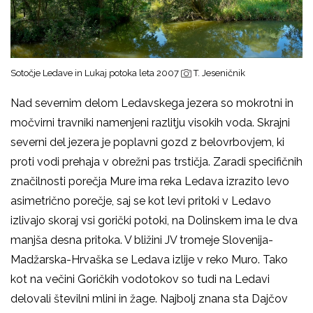
Sotočje Ledave in Lukaj potoka leta 2007
T. Jeseničnik
Nad severnim delom Ledavskega jezera so mokrotni in
močvirni travniki namenjeni razlitju visokih voda. Skrajni
severni del jezera je poplavni gozd z belovrbovjem, ki
proti vodi prehaja v obrežni pas trstičja. Zaradi specifičnih
značilnosti porečja Mure ima reka Ledava izrazito levo
asimetrično porečje, saj se kot levi pritoki v Ledavo
izlivajo skoraj vsi gorički potoki, na Dolinskem ima le dva
manjša desna pritoka. V bližini JV tromeje Slovenija-
Madžarska-Hrvaška se Ledava izlije v reko Muro. Tako
kot na večini Goričkih vodotokov so tudi na Ledavi
delovali številni mlini in žage. Najbolj znana sta Dajčov