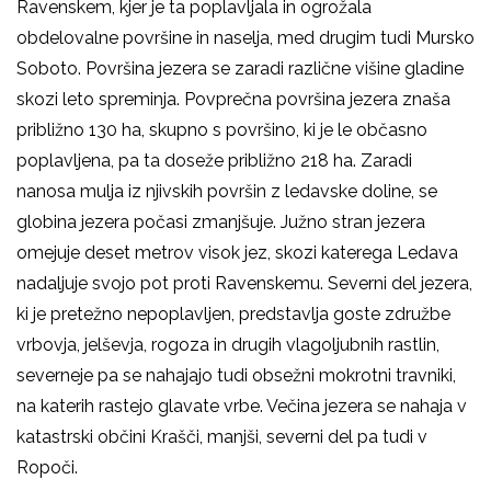
Ravenskem, kjer je ta poplavljala in ogrožala
obdelovalne površine in naselja, med drugim tudi Mursko
Soboto. Površina jezera se zaradi različne višine gladine
skozi leto spreminja. Povprečna površina jezera znaša
približno 130 ha, skupno s površino, ki je le občasno
poplavljena, pa ta doseže približno 218 ha. Zaradi
nanosa mulja iz njivskih površin z ledavske doline, se
globina jezera počasi zmanjšuje. Južno stran jezera
omejuje deset metrov visok jez, skozi katerega Ledava
nadaljuje svojo pot proti Ravenskemu. Severni del jezera,
ki je pretežno nepoplavljen, predstavlja goste združbe
vrbovja, jelševja, rogoza in drugih vlagoljubnih rastlin,
severneje pa se nahajajo tudi obsežni mokrotni travniki,
na katerih rastejo glavate vrbe. Večina jezera se nahaja v
katastrski občini Krašči, manjši, severni del pa tudi v
Ropoči.