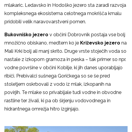
mlakaric. Ledavsko in Hodoško jezero sta zaradi razvoja
kompleksnega ekosistema celotnega mokrišča kmalu
pridobili velik naravovarstveni pomen.
Bukovniško jezero
v občini Dobrovnik postaja vse bolj
množično obiskano, medtem ko je
Križevsko jezero
na
Mali Krki bolj ali manj skrito. Druge vrste stoječih voda so
nastale z izkopom gramoza in peska – tak primer so npr.
vodne površine v občini Kobilje, ki jih danes uporabljajo
ribiči. Prebivalci sušnega Goričkega so se še pred
stoletjem oskrbovali z vodo iz mlak, izkopanih na
povirjih. Te mlake so privabljale tudi vodne in obvodne
rastline ter živali, ki pa ob širjenju vodovodnega in
hidrantnega omrežja hitro izginjajo.