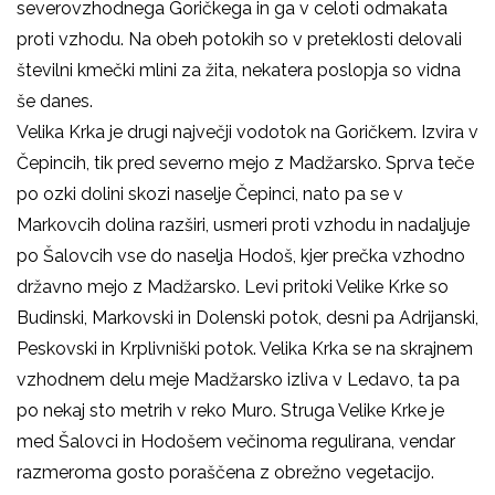
severovzhodnega Goričkega in ga v celoti odmakata
proti vzhodu. Na obeh potokih so v preteklosti delovali
številni kmečki mlini za žita, nekatera poslopja so vidna
še danes.
Velika Krka je drugi največji vodotok na Goričkem. Izvira v
Čepincih, tik pred severno mejo z Madžarsko. Sprva teče
po ozki dolini skozi naselje Čepinci, nato pa se v
Markovcih dolina razširi, usmeri proti vzhodu in nadaljuje
po Šalovcih vse do naselja Hodoš, kjer prečka vzhodno
državno mejo z Madžarsko. Levi pritoki Velike Krke so
Budinski, Markovski in Dolenski potok, desni pa Adrijanski,
Peskovski in Krplivniški potok. Velika Krka se na skrajnem
vzhodnem delu meje Madžarsko izliva v Ledavo, ta pa
po nekaj sto metrih v reko Muro. Struga Velike Krke je
med Šalovci in Hodošem večinoma regulirana, vendar
razmeroma gosto poraščena z obrežno vegetacijo.