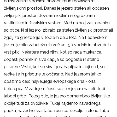
edinstvenimi vodnimi, obvodnimi in mokriščnimi
življenjskimi prostori. Danes je jezero stalen ali občasen
življenjski prostor številnim redkim in ogroženim
rastlinskim in živalskim vrstam. Med najbolj zastopanimi
so ptice, ki si jezero izbirajo za stalen življenjski prostor ali
zgolj za gnezdenje v toplem delu leta. Na Ledavskem
jezeru je bilo zabeleženih več kot 50 vodnih in obvodnih
vrst ptic. Nekatere med njimi, kot so raca mlakarica,
čopasti ponirek in siva čaplja so pogoste in stalno
prisotne. Vrste, kot so siva gos, čapljica in ribji orel, so
redkejše in prisotne le občasno. Nad jezerom lahko
opazimo celo največjega evropskega orla - orla
belorepca. V zadnjem času so se v jezeru naselili tudi
labodi grbci. Poleg ptic, je jezero pomembno življenjsko
okolje tudi za dvoživke. Tukaj najdemo navadnega
pupka, navadno krastačo, rosnico, sekuljo, zeleno žabo