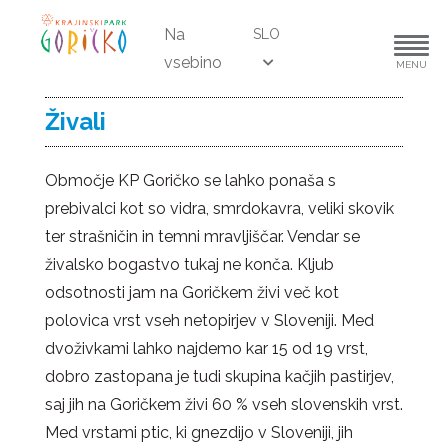
Na
SLO
vsebino
MENU
Živali
Območje KP Goričko se lahko ponaša s
prebivalci kot so vidra, smrdokavra, veliki skovik
ter strašničin in temni mravljiščar. Vendar se
živalsko bogastvo tukaj ne konča. Kljub
odsotnosti jam na Goričkem živi več kot
polovica vrst vseh netopirjev v Sloveniji. Med
dvoživkami lahko najdemo kar 15 od 19 vrst,
dobro zastopana je tudi skupina kačjih pastirjev,
saj jih na Goričkem živi 60 % vseh slovenskih vrst.
Med vrstami ptic, ki gnezdijo v Sloveniji, jih