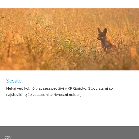
Sesalci
Nekaj več kot 30 vrst sesalcev živi v KP Goričko. S 15 vrstami so
najštevilčnejše zastopani skrivnostni netopirji...