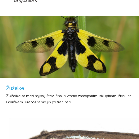
angustior
).
Žuželke
Žuželke so med najbolj številčno in vrstno zastopanimi skupinami živali na
Goričkem. Prepoznamo jih po treh pari...