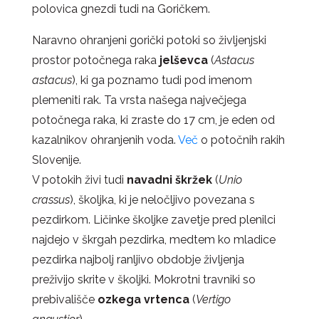
polovica gnezdi tudi na Goričkem.
Naravno ohranjeni gorički potoki so življenjski
prostor potočnega raka
jelševca
(
Astacus
astacus
), ki ga poznamo tudi pod imenom
plemeniti rak. Ta vrsta našega največjega
potočnega raka, ki zraste do 17 cm, je eden od
kazalnikov ohranjenih voda.
Več
o potočnih rakih
Slovenije.
V potokih živi tudi
navadni škržek
(
Unio
crassus
), školjka, ki je neločljivo povezana s
pezdirkom. Ličinke školjke zavetje pred plenilci
najdejo v škrgah pezdirka, medtem ko mladice
pezdirka najbolj ranljivo obdobje življenja
preživijo skrite v školjki. Mokrotni travniki so
prebivališče
ozkega vrtenca
(
Vertigo