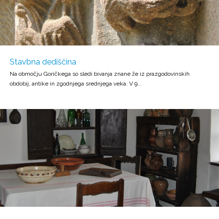
Stavbna dediščina
Na območju Goričkega so sledi bivanja znane že iz prazgodovinskih
obdobij, antike in zgodnjega srednjega veka. V 9...