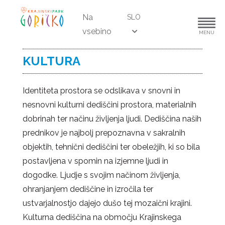
Na
SLO
vsebino
MENU
KULTURA
Identiteta prostora se odslikava v snovni in
nesnovni kulturni dediščini prostora, materialnih
dobrinah ter načinu življenja ljudi. Dediščina naših
prednikov je najbolj prepoznavna v sakralnih
objektih, tehnični dediščini ter obeležjih, ki so bila
postavljena v spomin na izjemne ljudi in
dogodke. Ljudje s svojim načinom življenja,
ohranjanjem dediščine in izročila ter
ustvarjalnostjo dajejo dušo tej mozaični krajini.
Kulturna dediščina na območju Krajinskega