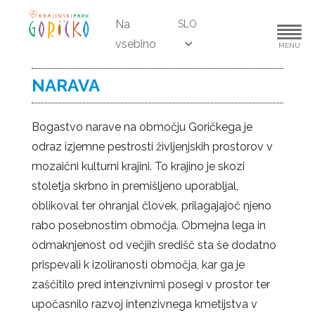
Na
SLO
vsebino
MENU
NARAVA
Bogastvo narave na območju Goričkega je
odraz izjemne pestrosti življenjskih prostorov v
mozaični kulturni krajini. To krajino je skozi
stoletja skrbno in premišljeno uporabljal,
oblikoval ter ohranjal človek, prilagajajoč njeno
rabo posebnostim območja. Obmejna lega in
odmaknjenost od večjih središč sta še dodatno
prispevali k izoliranosti območja, kar ga je
zaščitilo pred intenzivnimi posegi v prostor ter
upočasnilo razvoj intenzivnega kmetijstva v