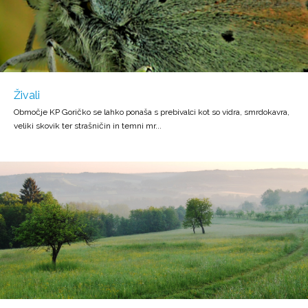
Živali
Območje KP Goričko se lahko ponaša s prebivalci kot so vidra, smrdokavra,
veliki skovik ter strašničin in temni mr...