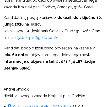
Izbrani kandidat bo delo opravljal na sedežu Javnega
zavoda Krajinski park Goričko, Grad 191, 9264 Grad.
Kandidati naj pošljejo prijave z
dokazili do vključno 10.
junija 2026
na naslov:
Javni zavod Krajinski park Goričko, Grad 191, 9264 Grad
ali na
lidija.bernjak@goricko.info
Kandidati bodo o izbiri pisno obveščeni najkasneje v
roku
60 dni
od objave prostega delovnega mesta.
Informacije o objavi na tel. št 031 354 187 (Lidija
Bernjak Sukič)
Andrej Smodič
direktor Javnega zavoda Krajinski park Goričko
Prijavni obrazec APRIL 2026.docx
35 KB