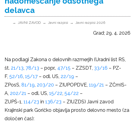
nadomeščanje odsotnega
delavca
JAVNI ZAVOD
Javni razpisi
Javni razpisi 2026
Grad; 29. 4. 2026
Na podlagi Zakona o delovnih razmerjih (Uradni list RS,
št.
21/13
,
78/13
– popr.,
47/15
– ZZSDT,
33/16
– PZ-
F,
52/16
,
15/17
– odl. US,
22/19
–
ZPosS,
81/19
,
203/20
– ZIUPOPDVE,
119/21
– ZČmIS-
A,
202/21
– odl. US,
15/22
,
54/22
–
ZUPŠ-1,
114/23
in
136/23
– ZIUZDS) Javni zavod
Krajinski park Goričko objavlja prosto delovno mesto (za
določen čas):