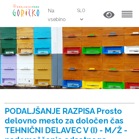
Na
SLO
vsebino
MENU
PODALJŠANJE RAZPISA Prosto
delovno mesto za določen čas
TEHNIČNI DELAVEC V (I) - M/Ž -