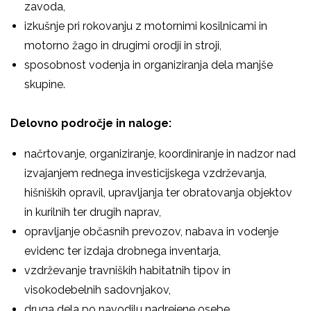
zavoda,
izkušnje pri rokovanju z motornimi kosilnicami in
motorno žago in drugimi orodji in stroji,
sposobnost vodenja in organiziranja dela manjše
skupine.
Delovno področje in naloge:
načrtovanje, organiziranje, koordiniranje in nadzor nad
izvajanjem rednega investicijskega vzdrževanja,
hišniških opravil, upravljanja ter obratovanja objektov
in kurilnih ter drugih naprav,
opravljanje občasnih prevozov, nabava in vodenje
evidenc ter izdaja drobnega inventarja,
vzdrževanje travniških habitatnih tipov in
visokodebelnih sadovnjakov,
druga dela po navodilu nadrejene osebe.