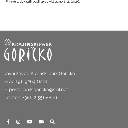
Prijave z dokazili pošljite do vključno 2. 2. 2026.
Javni zavod Krajinski park Goričko
Grad 191, 9264 Grad
E-pošta: park.goricko@siol.net
Telefon: +386 2 551 88 61