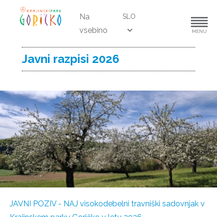
Na
SLO
vsebino
MENU
Javni razpisi 2026
JAVNI POZIV - NAJ visokodebelni travniški sadovnjak v