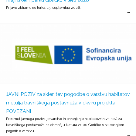
Krajinskem parku Goričko v letu 2026
Prijave zbiramo do torka, 15. septembra 2026.
JAVNI POZIV za sklenitev pogodbe o varstvu habitatov
metulja travniškega postavneža v okviru projekta
POVEZANI
Predmet javnega poziva je varstvo in ohranjanje habitatov (travnikov) za
travniškega postavneža na območju Natura 2000 Goričko s sklepanjem
pogodb o varstvu.