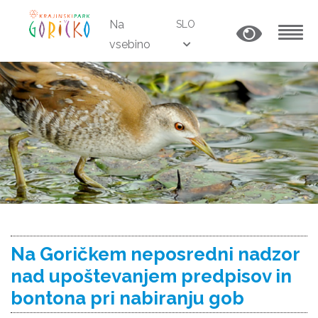
Na
SLO
vsebino
MENU
Na Goričkem neposredni nadzor
nad upoštevanjem predpisov in
bontona pri nabiranju gob