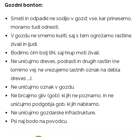
Gozdni bonton:
Smeti in odpadki ne sodijo v gozd; vse, kar prinesemo,
moramo tudi odnesti.
V gozdu ne smemo kuriti, saj s tem ogrožamo rastline,
živali in ljudi.
Bodimo čim bolj tihi, saj hrup moti živali.
Ne uničujmo dreves, podrasti in drugih rastlin (ne
lomimo vej, ne vrezujemo lastnih oznak na debla
dreves ...).
Ne uničujmo oznak v gozdu.
Ne brcajmo gliv (gob), ki jih ne poznamo, in ne
uničujmo podgobja gob, ki jih nabiramo.
Ne uničujmo gozdarske infrastrukture.
Psi naj bodo na povodcu.