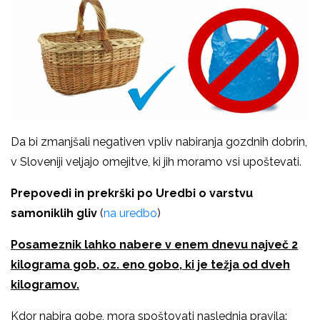
Da bi zmanjšali negativen vpliv nabiranja gozdnih dobrin,
v Sloveniji veljajo omejitve, ki jih moramo vsi upoštevati.
Prepovedi in prekrški po Uredbi o varstvu
samoniklih gliv
(
na uredbo
)
Posameznik lahko nabere v enem dnevu največ 2
kilograma gob, oz. eno gobo, ki je težja od dveh
kilogramov.
Kdor nabira gobe, mora spoštovati naslednja pravila: