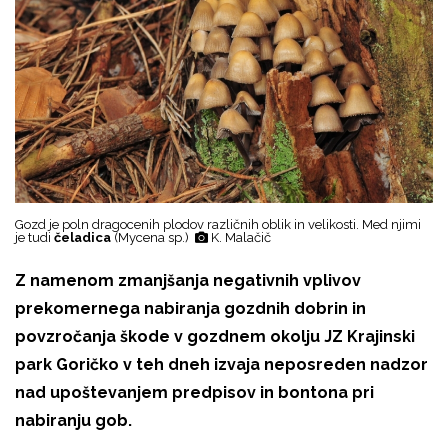
Gozd je poln dragocenih plodov različnih oblik in velikosti. Med njimi
je tudi
č
eladica
(Mycena sp.)
K. Malačič
Z namenom zmanjšanja negativnih vplivov
prekomernega nabiranja gozdnih dobrin in
povzročanja škode v gozdnem okolju JZ Krajinski
park Goričko v teh dneh izvaja neposreden nadzor
nad upoštevanjem predpisov in bontona pri
nabiranju gob.