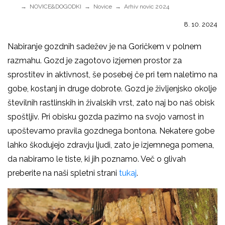
NOVICE&DOGODKI
Novice
Arhiv novic 2024
8. 10. 2024
Nabiranje gozdnih sadežev je na Goričkem v polnem
razmahu. Gozd je zagotovo izjemen prostor za
sprostitev in aktivnost, še posebej če pri tem naletimo na
gobe, kostanj in druge dobrote. Gozd je življenjsko okolje
številnih rastlinskih in živalskih vrst, zato naj bo naš obisk
spoštljiv. Pri obisku gozda pazimo na svojo varnost in
upoštevamo pravila gozdnega bontona. Nekatere gobe
lahko škodujejo zdravju ljudi, zato je izjemnega pomena,
da nabiramo le tiste, ki jih poznamo. Več o glivah
preberite na naši spletni strani
tukaj
.