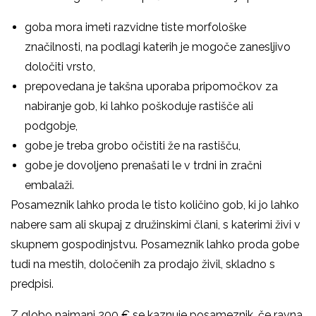
goba mora imeti razvidne tiste morfološke
značilnosti, na podlagi katerih je mogoče zanesljivo
določiti vrsto,
prepovedana je takšna uporaba pripomočkov za
nabiranje gob, ki lahko poškoduje rastišče ali
podgobje,
gobe je treba grobo očistiti že na rastišču,
gobe je dovoljeno prenašati le v trdni in zračni
embalaži.
Posameznik lahko proda le tisto količino gob, ki jo lahko
nabere sam ali skupaj z družinskimi člani, s katerimi živi v
skupnem gospodinjstvu. Posameznik lahko proda gobe
tudi na mestih, določenih za prodajo živil, skladno s
predpisi.
Z globo najmanj 200 € se kaznuje posameznik, če ravna