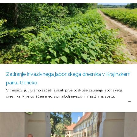
Zatiranje invazivnega japonskega dresnika v Krajinskem
parku Goričko
V mesecu juliju smo začeli izvajati prve poskuse zatiranja japonskega
dresnika, ki je uvrščen med sto najbolj invazivnih rastlin na svetu.