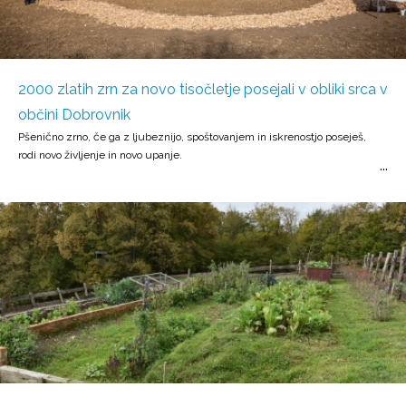
2000 zlatih zrn za novo tisočletje posejali v obliki srca v
občini Dobrovnik
Pšenično zrno, če ga z ljubeznijo, spoštovanjem in iskrenostjo poseješ,
rodi novo življenje in novo upanje.