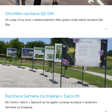
Otvoritev razstave Ejti Štih
26. julija 2024 smo v neobnovljenem delu gradu Grad odprli razstavo Ejti
Štih.
Razstava Semena za življenje v Šalovcih
Ob Centru Volčin v Šalovcih je na ogled zunanja razstava z naslovom
Semena za življenje.