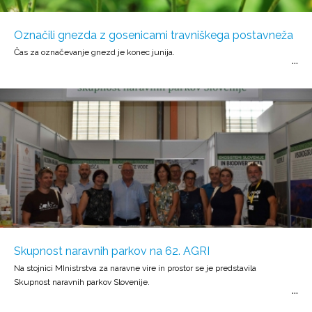
Označili gnezda z gosenicami travniškega postavneža
Čas za označevanje gnezd je konec junija.
Skupnost naravnih parkov na 62. AGRI
Na stojnici MInistrstva za naravne vire in prostor se je predstavila
Skupnost naravnih parkov Slovenije.