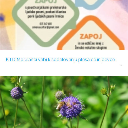
KTD Moščanci vabi k sodelovanju plesalce in pevce