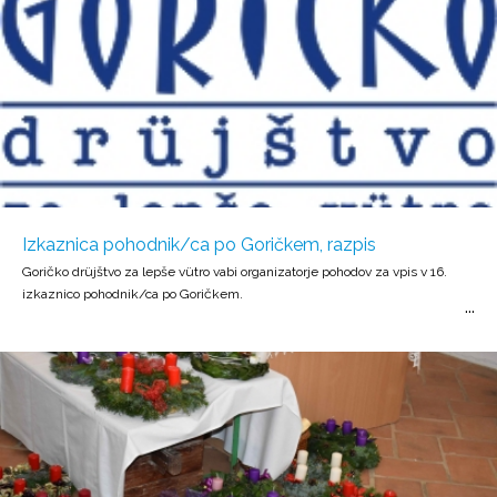
Izkaznica pohodnik/ca po Goričkem, razpis
Goričko drüjštvo za lepše vütro vabi organizatorje pohodov za vpis v 16.
izkaznico pohodnik/ca po Goričkem.