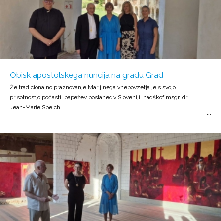
Obisk apostolskega nuncija na gradu Grad
Že tradicionalno praznovanje Marijinega vnebovzetja je s svojo
prisotnostjo počastil papežev poslanec v Sloveniji, nadškof msgr. dr.
Jean-Marie Speich.