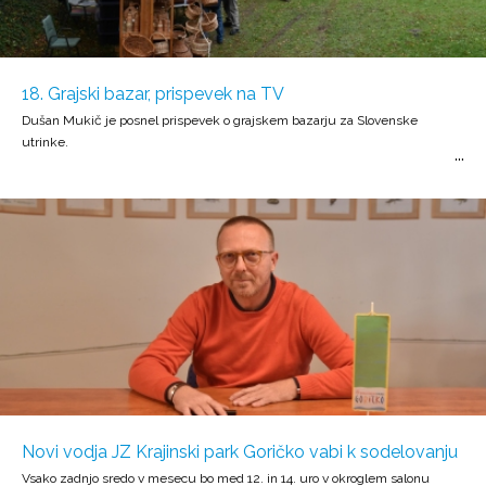
18. Grajski bazar, prispevek na TV
Dušan Mukič je posnel prispevek o grajskem bazarju za Slovenske
utrinke.
Novi vodja JZ Krajinski park Goričko vabi k sodelovanju
Vsako zadnjo sredo v mesecu bo med 12. in 14. uro v okroglem salonu