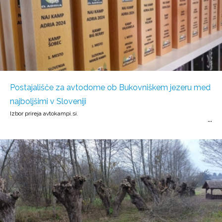
Postajališče za avtodome ob Bukovniškem jezeru med
najboljšimi v Sloveniji
Izbor prireja avtokampi.si.