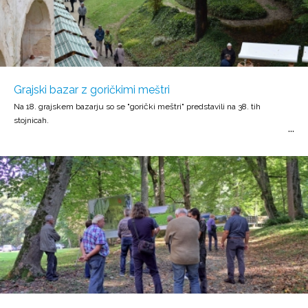
Grajski bazar z goričkimi meštri
Na 18. grajskem bazarju so se "gorički meštri" predstavili na 38. tih
stojnicah.