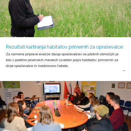
Rezultati kartiranja habitatov primernih za opraševalce
Za namene priprave analize stanja opraševalcev na pilotnih območjih je
bilo v poletno-jesenskih mesecih izveden popis habitatov, primernih za
divje opraševalce in medonosno čebelo.