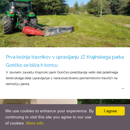
Prva košnja travnikov v upravljanju JZ Krajinskega parka
Goričko se bliža h koncu
V Javnem zavodu Krajinski park Goričko predstavlja velik del poletnega
terenskega dela upravljanje z naravovarstveno pomembnimi travišči na
območju parka.
We use cookies to enhance your experience. By
I agree
continuing to visit this site you agree to our use
of cookies.
More info