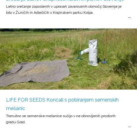
Letno srečanje zaposlenih v upravah zavarovanih območij Slovenije je
bilo v Žuničih in Adlešičih v Krajinskem parku Kolpa.
LIFE FOR SEEDS Končali s pobiranjem semenskih
mešanic
Trenutno se semenske mešanice sušijo v ne obnovljenih prostorih
gradu Grad.