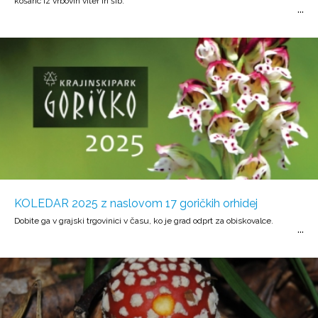
košaric iz vrbovih viter in šib.
KOLEDAR 2025 z naslovom 17 goričkih orhidej
Dobite ga v grajski trgovinici v času, ko je grad odprt za obiskovalce.