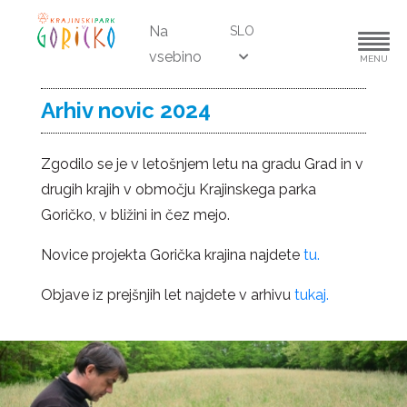
Na
SLO
vsebino
MENU
Arhiv novic 2024
Zgodilo se je v letošnjem letu na gradu Grad in v
drugih krajih v območju Krajinskega parka
Goričko, v bližini in čez mejo.
Novice projekta Gorička krajina najdete
tu.
Objave iz prejšnjih let najdete v arhivu
tukaj.