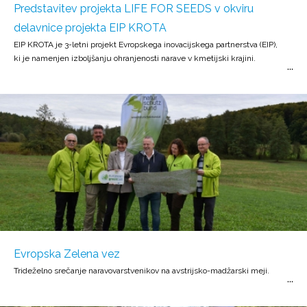
Predstavitev projekta LIFE FOR SEEDS v okviru
delavnice projekta EIP KROTA
EIP KROTA je 3-letni projekt Evropskega inovacijskega partnerstva (EIP),
ki je namenjen izboljšanju ohranjenosti narave v kmetijski krajini.
Evropska Zelena vez
Trideželno srečanje naravovarstvenikov na avstrijsko-madžarski meji.