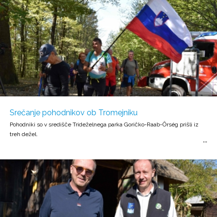
Srečanje pohodnikov ob Tromejniku
Pohodniki so v središče Trideželnega parka Goričko-Raab-Őrség prišli iz
treh dežel.