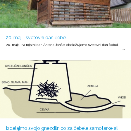
20. maj - svetovni dan čebel
20. maja, na rojstni dan Antona Janše, obeležujemo svetovni dan čebel.
Izdelajmo svojo gnezdilnico za čebele samotarke ali