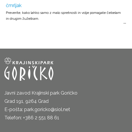
čmrljak
Preverite, kako lahko samo z malo spretnosti in volje pomagate čebelam
in drugim žuželkam.
Javni zavod Krajinski park Goričko
Grad 191, 9264 Grad
E-pošta: park.goricko@siol.net
Telefon: +386 2 551 88 61