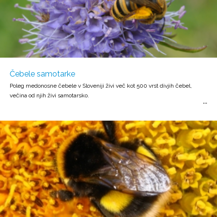
Čebele samotarke
Poleg medonosne čebele v Sloveniji živi več kot 500 vrst divjih čebel,
večina od njih živi samotarsko.