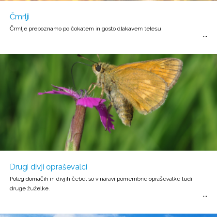
Čmrlji
Črmlje prepoznamo po čokatem in gosto dlakavem telesu.
Drugi divji opraševalci
Poleg domačih in divjih čebel so v naravi pomembne opraševalke tudi
druge žuželke.