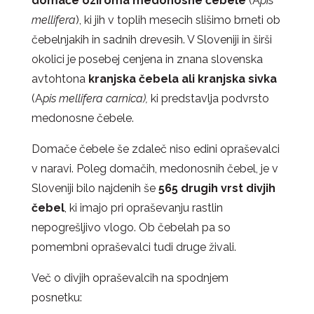
domače oziroma medonosne čebele
(A
pis
mellifera
), ki jih v toplih mesecih slišimo brneti ob
čebelnjakih in sadnih drevesih. V Sloveniji in širši
okolici je posebej cenjena in znana slovenska
avtohtona
kranjska čebela ali kranjska sivka
(A
pis mellifera carnica),
ki predstavlja podvrsto
medonosne čebele.
Domače čebele še zdaleč niso edini opraševalci
v naravi. Poleg domačih, medonosnih čebel, je v
Sloveniji bilo najdenih še
565 drugih vrst divjih
čebel
, ki imajo pri opraševanju rastlin
nepogrešljivo vlogo. Ob čebelah pa so
pomembni opraševalci tudi druge živali.
Več o divjih opraševalcih na spodnjem
posnetku: