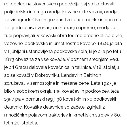
rokodelce na slovenskem podeželju, saj so izdelovali
poljedelska in druga orodja, kovane dele vozov, orodja
za vinogradništvo in gozdarstvo, pripomočke in opremo
za gradnjo hiša, zunanjo in notranjo opremo, orodje so
tudi popravljali. V kovaški obrti ločimo orodne ali splošne,
vozovne, podkovske in umetnostne kovače. 1848. je bila
v Ljubljani ustanovljena podkovska šola, ki je bila po letu
1873 obvezna za vse kovače. V poznem srednjem veku
je pri Gradu delovala kovačnica in talilnica. V 18. stoletju
so se kovači v Dobrovniku, Lendavi in Beltincih
združevali v samostojne in mešane cehe. Leta 1927 je
bilo v soboškem okraju 135 kovačev in podkovcev, leta
1957 pa v pomurski regiji 98 kovaških in 30 podkovskih
delavnic. Kovaške delavnice so začele izginjati z
množičnim pojavom traktorjev in kmetijskih strojev v 80.
letih 20. stoletja.