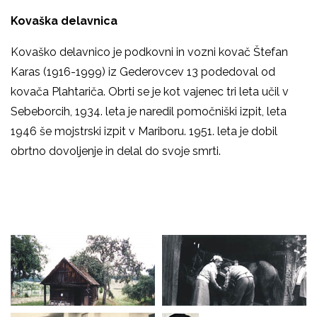
Kovaška delavnica
Kovaško delavnico je podkovni in vozni kovač Štefan
Karas (1916-1999) iz Gederovcev 13 podedoval od
kovača Plahtariča. Obrti se je kot vajenec tri leta učil v
Sebeborcih, 1934. leta je naredil pomočniški izpit, leta
1946 še mojstrski izpit v Mariboru. 1951. leta je dobil
obrtno dovoljenje in delal do svoje smrti.